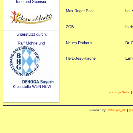
Idee und Sponsor:
Max-Reger-Park
bei 
ZOB
In 
unterstützt durch:
Neues Rathaus
Dr. 
Ralf Möhrle und
Herz-Jesu-Kirche
Erme
Kreisstelle WEN-NEW
« vorige Seite
Powered by
CMSimple_XH
|
(X)