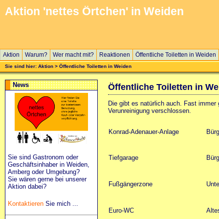
Aktion 'nettes Örtchen' in Weiden
Aktion
Warum?
Wer macht mit?
Reaktionen
Öffentliche Toiletten in Weiden
Sie sind hier:
Aktion
> Öffentliche Toiletten in Weiden
News
Öffentliche Toiletten in W
Die gibt es natürlich auch. Fast immer
Verunreinigung verschlossen.
Konrad-Adenauer-Anlage
Bürg
Sie sind Gastronom oder
Tiefgarage
Bürg
Geschäftsinhaber in Weiden,
Amberg oder Umgebung?
Sie wären gerne bei unserer
Fußgängerzone
Unte
Aktion dabei?
Kontaktieren
Sie mich ...
Euro-WC
Alt